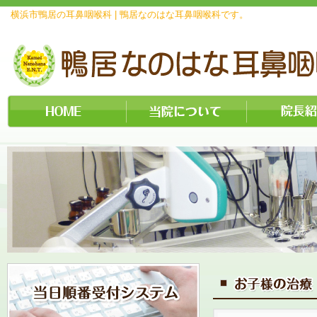
横浜市鴨居の耳鼻咽喉科 | 鴨居なのはな耳鼻咽喉科です。