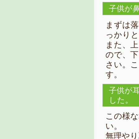
子供が
まずは落
っかりと
また、上
ので、下
さい。こ
す。
子供が
した。
この様な
い。
無理やり